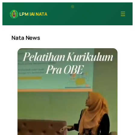
Lewati
ke
LPM IAI NATA
konten
Nata News